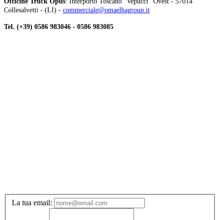
Officine Truck Opus
: Interporto Toscano "Vepucci" Ovest - 57014
Collesalvetti - (LI) -
commerciale@omaelbagroup.it
Tel. (+39) 0586 983046
- 0586 983085
La tua email: