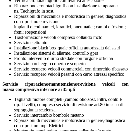
Verifica cronotachigrafo con relativa attestazione
Riparazione cronotachigrafi con installazione temporanea
ns. Tachigrafo in sost.
Riparazioni di meccanica e motoristica in genere; diagnostica
con ripristino e revisione
impianti oleodinamici, idraulici, pneumatici; cambi e frizioni;
freni; sospensioni
Trasformazione veicoli compreso collaudo mctc
Servizio elettrauto
Installazione black box quale officina autorizzata dal sistri
Installazione sistemi di allarme, controllo gprs
Pronto intervento diurno stradale con furgone officina
Servizio parcheggio coperto e scoperto
Servizio recupero veicoli commerciali con rimorchio ribassato
Servizio recupero veicoli pesanti con carro attrezzi specifico
Servizio riparazione/manutenzione/revisione veicoli con
massa complessiva inferiore ai 35 q.li
Tagliandi motore completi (cambio olio,sost. Filtri, contr. E
rip. Livelli), compreso servizio di revisione art.80 in caso di
sopraggiunta scadenza.
Servizio intercambio bombole metano
Riparazioni di meccanica e motoristica in genere,diagnostica
con ripristino imp. Elettrici
Montaggio ganci traino, compreso collaudo c/o mctc